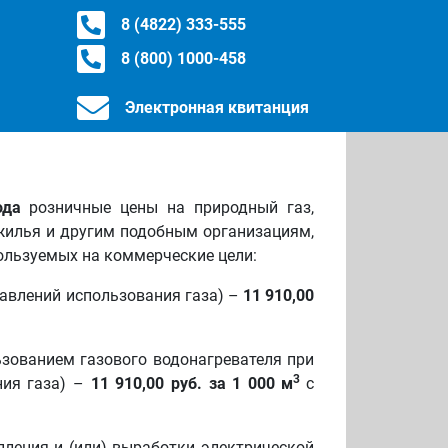
8 (4822) 333-555
8 (800) 1000-458
Электронная квитанция
ода
розничные цены на природный газ,
жилья и другим подобным организациям,
ользуемых на коммерческие цели:
равлений использования газа) –
11 910,00
ьзованием газового водонагревателя при
3
ния газа) –
11 910,00 руб. за 1 000 м
с
пления и (или) выработки электрической