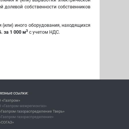
ей долевой собственности собственников
и (или) иного оборудования, находящихся
3
б. за 1 000 м
с учетом НДС.
езные ссылки:
 «Газпром»
 «Газпром межрегионгаз»
«Газпром газораспределение Тверь»
«Газпром газораспределение»
«СОГАЗ»