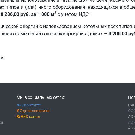
ех типов и (или) иного оборудования, находящихся в общ
3
–
8 288,00 руб. за 1 000 м
с учетом НДС;
рической энергии с использованием котельных всех типов 
енников помещений в многоквартирных домах –
8 288,00 ру
а:
Мы в социальных сетях:
Пол
ВКонтакте
ПАО
Одноклассники
ООО
RSS канал
АО 
са
АО 
АО 