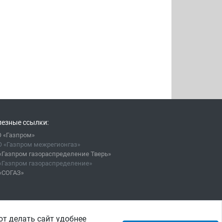
езные ссылки:
 «Газпром»
 «Газпром межрегионгаз»
«Газпром газораспределение Тверь»
«Газпром газораспределение»
«СОГАЗ»
ют делать сайт удобнее