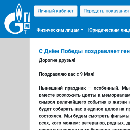
Личный кабинет
Передать показания
Физическим лицам
Юридическим лиц
С Днём Победы поздравляет ген
Дорогие друзья
!
Поздравляю вас с 9 Мая
!
Нынешний праздник — особенный
. М
вместе возложить
цветы к
мемориалам
символ величайшего
события в
жизни 
будет собирать нас в единое
целое на 
состоялся. Мы будем смотреть
фильмы
всех, кого
можем:
ветеранов, родных, 
право и надежду на то будущее, которое