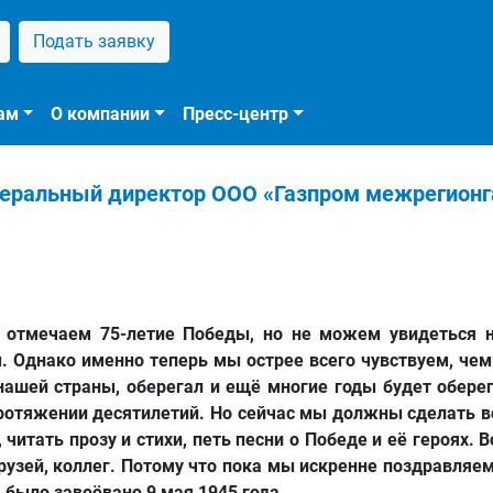
Подать заявку
ам
О компании
Пресс-центр
еральный директор ООО «Газпром межрегионга
ы
отмечаем 75-летие
Победы, но
не можем
увидеться 
. Однако именно теперь мы острее всего
чувствуем, че
нашей страны,
оберегал и
ещё многие годы будет обере
протяжении
десятилетий. Но
сейчас
мы
должны
сделать в
,
читать
прозу и стихи,
петь
песни о Победе и её героях.
В
друзей, коллег. Потому что пока мы искренне поздравля
 было завоёвано 9 мая 1945 года
.