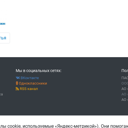
тья
Мы в социальных сетях:
Пол
ВКонтакте
ПАО
Одноклассники
ООО
RSS канал
АО 
са
АО 
АО 
йлы cookie, используемые «Яндекс-метрикой»). Они помога