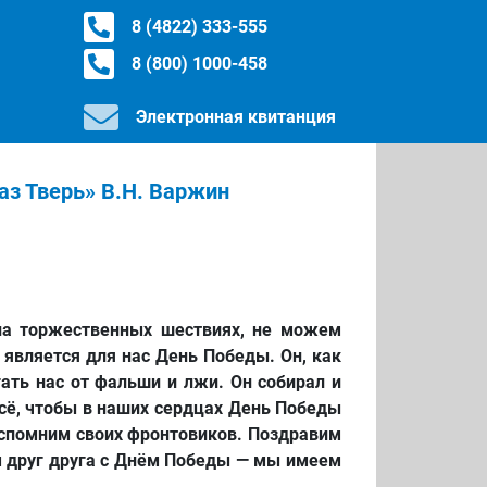
8 (4822) 333-555
8 (800) 1000-458
Электронная квитанция
з Тверь» В.Н. Варжин
на
торжественных
шествиях, не
можем
м
является для нас День Победы. Он, как
гать
нас от фальши
и лжи. Он
собирал и
сё, чтобы
в наших сердцах
День
Победы
спомним
своих фронтовиков.
Поздравим
ем друг друга с Днём Победы — мы имеем