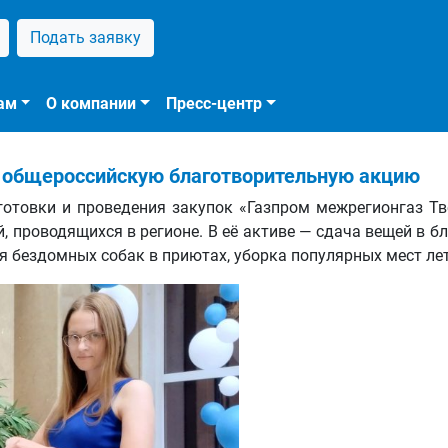
Подать заявку
ам
О компании
Пресс-центр
в общероссийскую благотворительную акцию
готовки и проведения закупок «Газпром межрегионгаз Т
й, проводящихся в регионе. В её активе — сдача вещей в 
 бездомных собак в приютах, уборка популярных мест лет