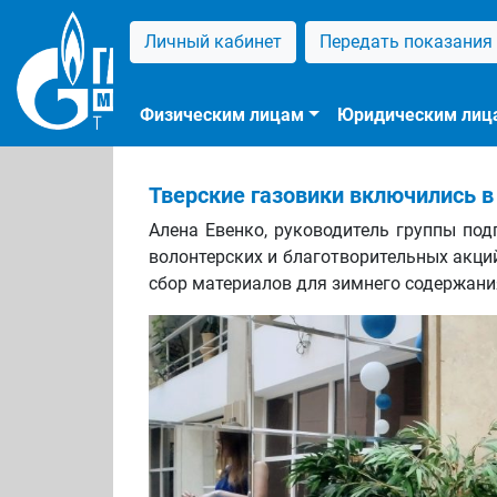
Личный кабинет
Передать показания
Физическим лицам
Юридическим лиц
Тверские газовики включились 
Алена Евенко, руководитель группы под
волонтерских и благотворительных акци
сбор материалов для зимнего содержания