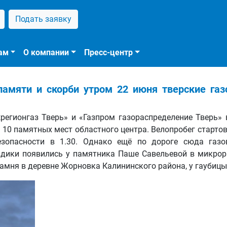
Подать заявку
ам
О компании
Пресс-центр
памяти и скорби утром 22 июня тверские газ
егионгаз Тверь» и «Газпром газораспределение Тверь» 
у 10 памятных мест областного центра. Велопробег старто
езопасности в 1.30. Однако ещё по дороге сюда газ
дики появились у памятника Паше Савельевой в микрор
амня в деревне Жорновка Калининского района, у гаубицы