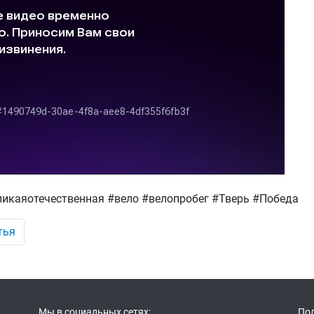
икаяотечественная #вело #велопробег #Тверь #Победа
тья
Мы в социальных сетях:
Пол