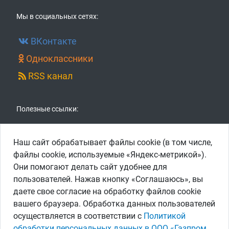
Мы в социальных сетях:
ВКонтакте
Одноклассники
RSS канал
Полезные ссылки:
ПАО «Газпром»
Наш сайт обрабатывает файлы cookie (в том числе,
ООО «Газпром межрегионгаз»
файлы cookie, используемые «Яндекс-метрикой»).
Они помогают делать сайт удобнее для
АО «Газпром газораспределение Тверь»
пользователей. Нажав кнопку «Соглашаюсь», вы
АО «Газпром газораспределение»
даете свое согласие на обработку файлов cookie
АО «СОГАЗ»
вашего браузера. Обработка данных пользователей
осуществляется в соответствии с
Политикой
обработки персональных данных в ООО «Газпром